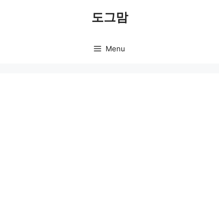
Skip
도그맘
to
content
Menu