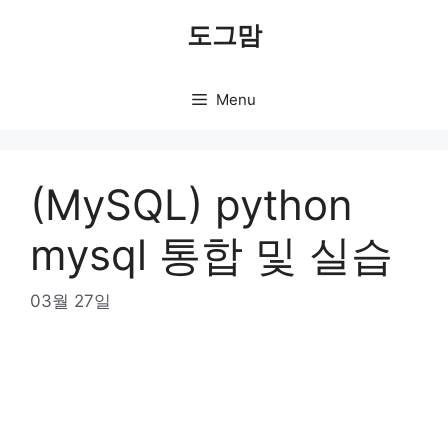
Skip
도그맘
to
content
Menu
(MySQL) python
mysql 통합 및 실습
03월 27일