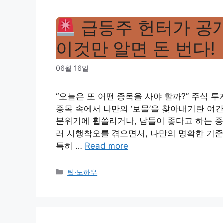
급등주 헌터가 공
이것만 알면 돈 번다!
06월 16일
“오늘은 또 어떤 종목을 사야 할까?” 주식 
종목 속에서 나만의 ‘보물’을 찾아내기란 여간
분위기에 휩쓸리거나, 남들이 좋다고 하는 종
러 시행착오를 겪으면서, 나만의 명확한 기준
특히 …
Read more
Categories
팁·노하우