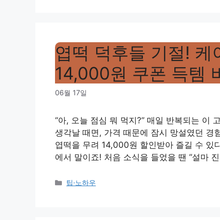
엽떡 덕후들 기절! 케
14,000원 쿠폰 득템 
06월 17일
“아, 오늘 점심 뭐 먹지?” 매일 반복되는 이
생각날 때면, 가격 때문에 잠시 망설였던 경험
엽떡을 무려 14,000원 할인받아 즐길 수 
에서 말이죠! 처음 소식을 들었을 땐 “설마 진
Categories
팁·노하우