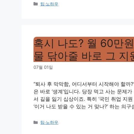
Categories
팁·노하우
혹시 나도? 월 60만
물 닦아줄 바로 그 지원
07월 01일
“퇴사 후 막막함, 어디서부터 시작해야 할까?
은 바로 ‘생계’입니다. 당장 먹고 사는 문제
서 길을 잃기 십상이죠. 특히 ‘국민 취업 지
‘이거 나도 받을 수 있는 거 맞나?’ 하는 의구
Categories
팁·노하우