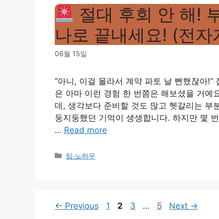
절대 후회 안 해! 부
나로 끝내세요! (전자
06월 15일
“아니, 이걸 몰라서 계약 파토 날 뻔했잖아!
은 아마 이런 경험 한 번쯤은 해보셨을 거예
데, 생각보다 준비할 것도 많고 헷갈리는 부
둥지둥했던 기억이 생생합니다. 하지만 몇 번
…
Read more
Categories
팁·노하우
Page
Page
Page
Page
←
Previous
1
2
3
…
5
Next
→