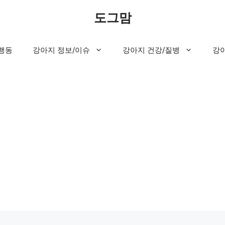
도그맘
행동
강아지 정보/이슈
강아지 건강/질병
강