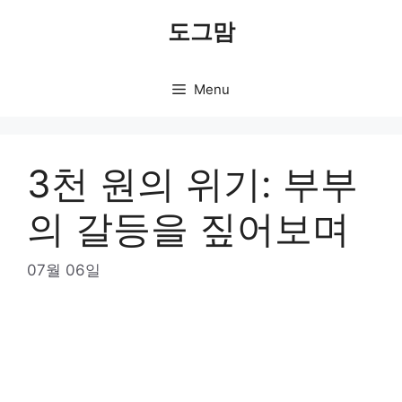
Skip
도그맘
to
content
Menu
3천 원의 위기: 부부
의 갈등을 짚어보며
07월 06일