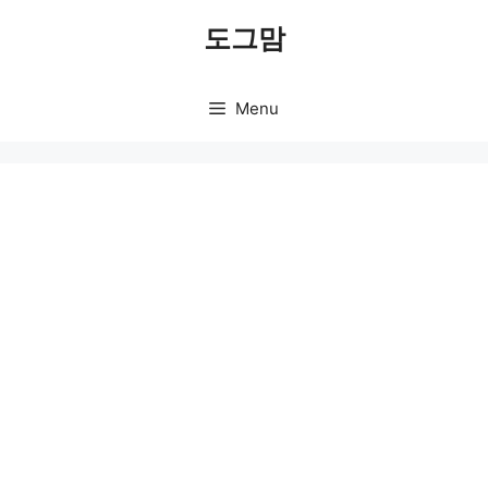
Skip
도그맘
to
content
Menu