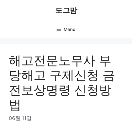
Skip
도그맘
to
content
Menu
해고전문노무사 부
당해고 구제신청 금
전보상명령 신청방
법
06월 11일