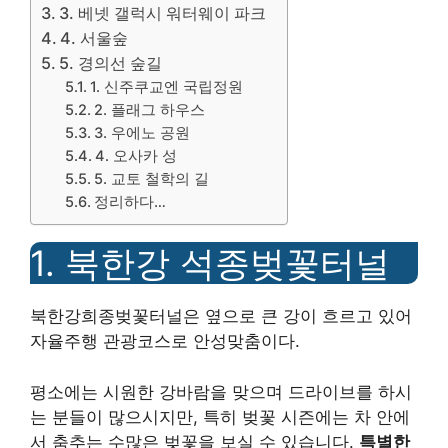
3. 베넷 갤럭시 워터웨이 파크
4. 서울숲
5. 경의선 숲길
1. 신주쿠교엔 국립정원
2. 플래그 하우스
3. 우에노 공원
4. 오사카 성
5. 교토 철학의 길
정리하다…
1. 북한강 석종벚꽃터널
북한강희종벚꽃터널은 옆으로 큰 강이 흐르고 있어
자율주행 관광코스로 안성맞춤이다.
평소에는 시원한 강바람을 맞으며 드라이브를 하시
는 분들이 많으시지만, 특히 벚꽃 시즌에는 차 안에
서 춤추는 수많은 벚꽃을 보실 수 있습니다.
특별한