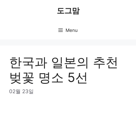
Skip
도그맘
to
content
Menu
한국과 일본의 추천
벚꽃 명소 5선
02월 23일