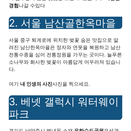
경험
나갈 수있다
2. 서울 남산골한옥마을
서울 중구 퇴계로에 위치한 벚꽃 숨은 맛집으로 알
려진 남산한옥마을은 정자와 연못을 복원하고 남산
전통수종을 심어 전통정원을 가꾸는 곳이다. 늘푸른
소나무와 화사한 벚꽃이 아름답게 어우러져 있습니
다.
여기
내 인생의 사진
사진을 찍으세요.
3. 베넷 갤럭시 워터웨이
파크
경기도 남양주시 벌내동 소재
은하수도공원
은성광