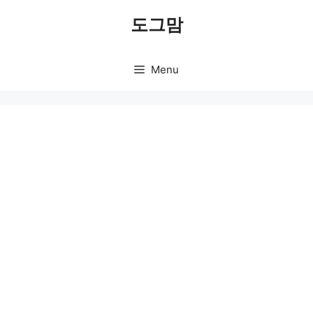
Skip
도그맘
to
content
Menu