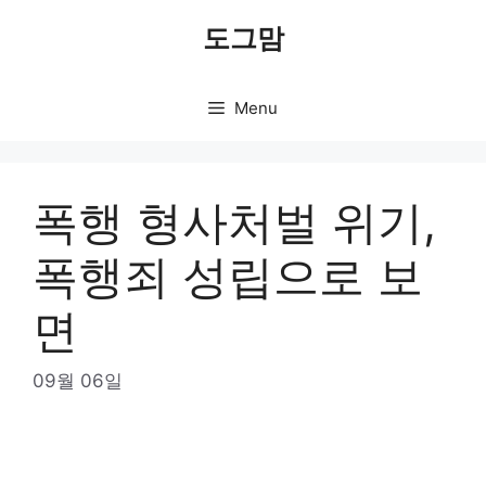
Skip
도그맘
to
content
Menu
폭행 형사처벌 위기,
폭행죄 성립으로 보
면
09월 06일