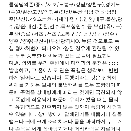
률상담의존(종로/서초/도봉구/강남/양천구),경기도
(수원/일산고양/의정부/안산/부천·성남·평원·남양
주)부산(ンタムオ沢·거제리·명지),인천,대구,울산,광
주,창원·대전,춘천,전주,목포항원주 등 부산(済ルー)
부산(종로 /서초 /서초 /도봉구 /강남 /양구 /양주 /
양주 /양주)부산시)부산광역시Q. 누른 것으로도 폭
행 형사처벌이 되나요?다양한 경우에 관련될 수 있
는 두루 풍부한 데이터가 있는 로펌이 필요합니
다.A. 의외로 우리 주변에서 타인과의 분쟁은 종종
발생하고, 그 중에서도 단순 폭행은 생각보다 빈번
하게 일어나고 있습니다. 폭행이라는 것은 신체에
위해를 가하는 일체의 불법행위를 모두 포함하기 때
문에 주먹을 상대방에게 때리는 것에만 국한되지 않
고 폭넓게 적용되기 때문에 우리가 봤을 때는 물리
적 유형력으로 간주되지 않는 것까지 폭행에 해당할
수 있습니다. 상대방에게 담배연기를 내뿜거나 침을
뱉거나 귀에 크게 소리치거나 몸을 과격하게 누르거
나 손목을 세게 잡아당기거나 머리카락을 자르거나