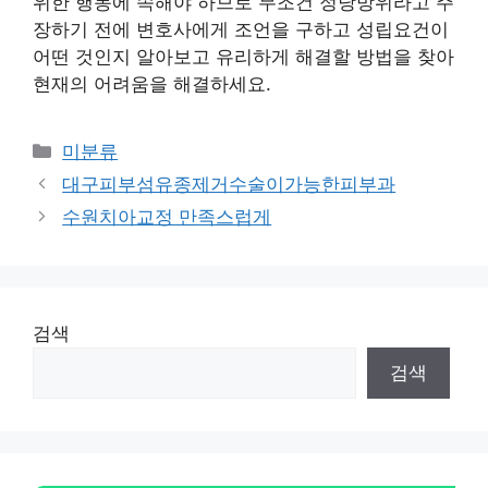
위한 행동에 속해야 하므로 무조건 정당방위라고 주
장하기 전에 변호사에게 조언을 구하고 성립요건이
어떤 것인지 알아보고 유리하게 해결할 방법을 찾아
현재의 어려움을 해결하세요.
Categories
미분류
대구피부섬유종제거수술이가능한피부과
수원치아교정 만족스럽게
검색
검색