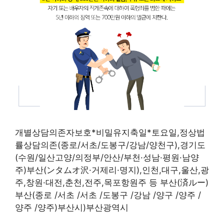
개별상담의존자보호*비밀유지축일*토요일,정상법
률상담의존(종로/서초/도봉구/강남/양천구),경기도
(수원/일산고양/의정부/안산/부천·성남·평원·남양
주)부산(ンタムオ沢·거제리·명지),인천,대구,울산,광
주,창원·대전,춘천,전주,목포항원주 등 부산(済ルー)
부산(종로 /서초 /서초 /도봉구 /강남 /양구 /양주 /
양주 /양주)부산시)부산광역시