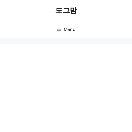
Skip
도그맘
to
content
Menu