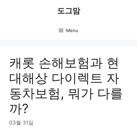
Skip
도그맘
to
content
Menu
캐롯 손해보험과 현
대해상 다이렉트 자
동차보험, 뭐가 다를
까?
03월 31일