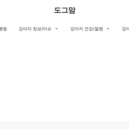
도그맘
행동
강아지 정보/이슈
강아지 건강/질병
강