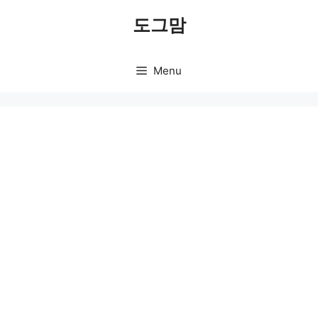
Skip
도그맘
to
content
Menu