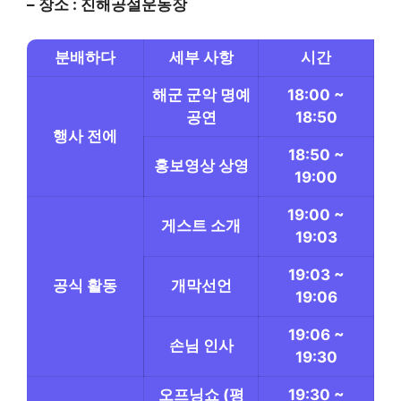
– 장소 : 진해공설운동장
분배하다
세부 사항
시간
해군 군악 명예
18:00 ~
공연
18:50
행사 전에
18:50 ~
홍보영상 상영
19:00
19:00 ~
게스트 소개
19:03
19:03 ~
공식 활동
개막선언
19:06
19:06 ~
손님 인사
19:30
오프닝쇼 (평
19:30 ~