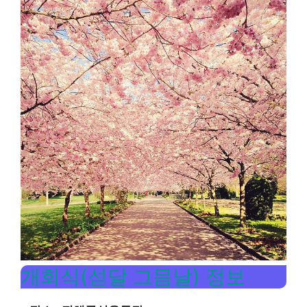
개회식(섣달 그믐날) 정보