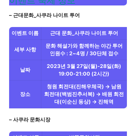
이벤트 축제 정보
– 근대문화_사쿠라 나이트 투어
이벤트 이름
근대 문화_사쿠라 나이트 투어
문화 해설가와 함께하는 야간 투어
세부 사항
인원수 : 2~4명 / 30단체 접수
2023년 3월 27일(월)-28일(화)
날짜
19:00-21:00 (2시간)
청원 회전대(진해우체국) → 남원
장소
회전대(백범진추서북) → 배원 회전
대(이순신 동상) → 진해역
– 사쿠라 문화시장