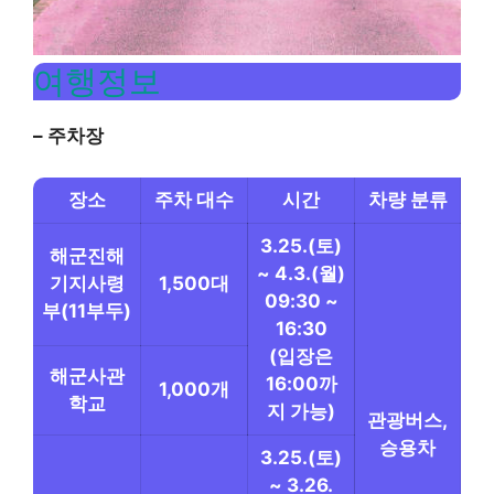
여행정보
– 주차장
장소
주차 대수
시간
차량 분류
3.25.(토)
해군진해
~ 4.3.(월)
기지사령
1,500대
09:30 ~
부(11부두)
16:30
(입장은
해군사관
16:00까
1,000개
학교
지 가능)
관광버스,
승용차
3.25.(토)
~ 3.26.