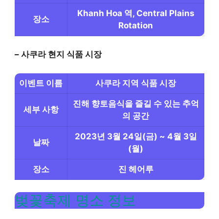
Khanh Hoa 역, Central Plains
장소
Rotation
– 사쿠라 현지 식품 시장
이벤트 이름
사쿠라 지역 식품 시장
진해 향토음식을 즐길 수 있는 추억
세부 사항
의 공간
2023년 3월 24일(금) ~ 4월 3일
날짜
(월)
장소
진 헤어루
벚꽃축제 명소 정보