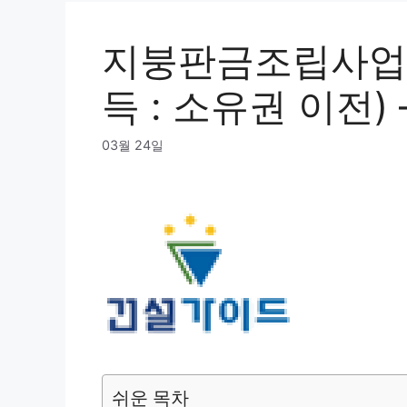
지붕판금조립사업 
득 : 소유권 이전) 
03월 24일
쉬운 목차