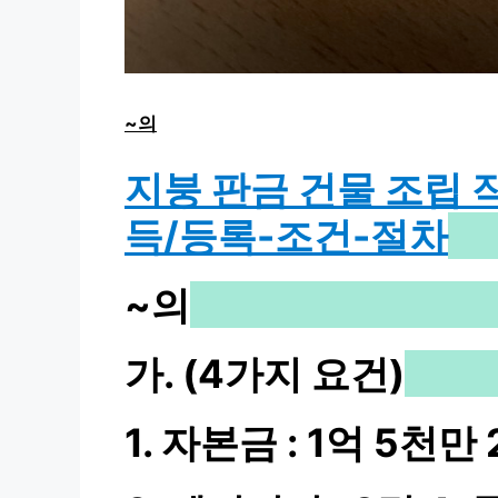
~의
지붕 판금 건물 조립 
득/등록-조건-절차
~의
가. (4가지 요건)
1. 자본금 : 1억 5천만