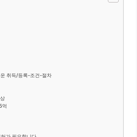
로운 취득/등록-조건-절차
이상
 5억
면허가 필요합니다.