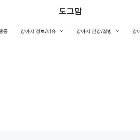
도그맘
행동
강아지 정보/이슈
강아지 건강/질병
강