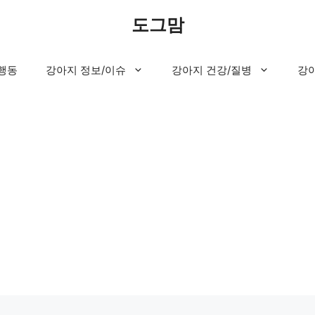
도그맘
행동
강아지 정보/이슈
강아지 건강/질병
강