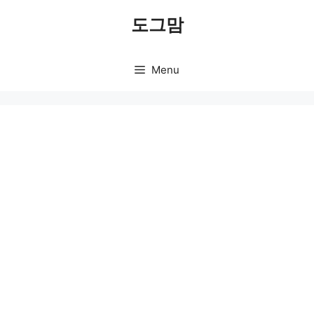
Skip
도그맘
to
content
Menu