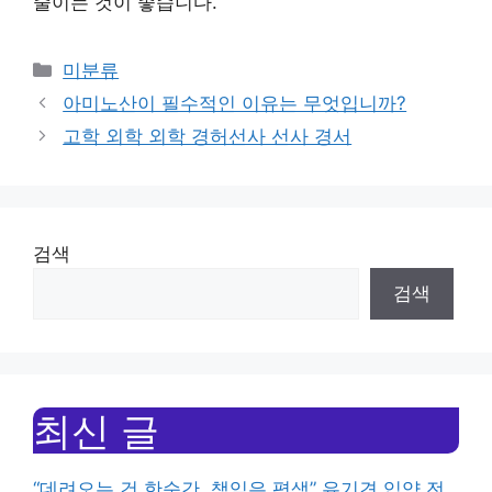
줄이는 것이 좋습니다.
Categories
미분류
아미노산이 필수적인 이유는 무엇입니까?
고학 외학 외학 경허선사 선사 경서
검색
검색
최신 글
“데려오는 건 한순간, 책임은 평생” 유기견 입양 전