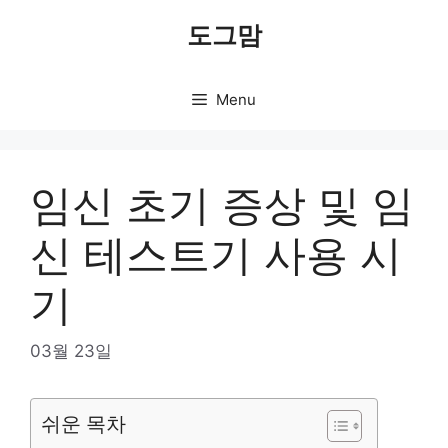
Skip
도그맘
to
content
Menu
임신 초기 증상 및 임
신 테스트기 사용 시
기
03월 23일
쉬운 목차