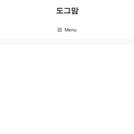
Skip
도그맘
to
content
Menu