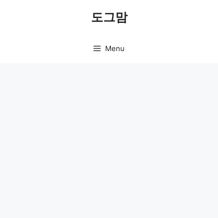
Skip
도그맘
to
content
Menu