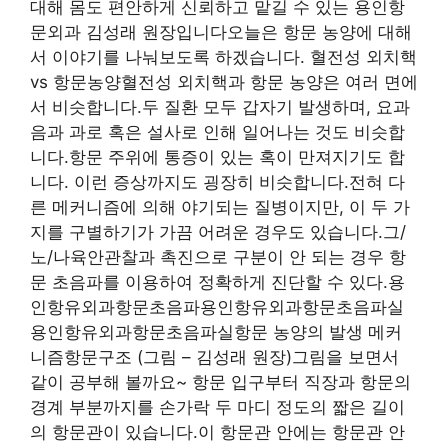
대해 몸도 편안하게 신뢰하고 맡길 수 있는 용인항
문외과 김성래 원장입니다오늘은 항문 농양에 대해
서 이야기를 나눠보도록 하겠습니다. 혈전성 외치핵
vs 항문농양혈전성 외치핵과 항문 농양은 여러 면에
서 비슷합니다.두 질환 모두 갑자기 발생하며, 요과
음과 과로 혹은 설사로 인해 일어나는 것도 비슷합
니다.항문 주위에 통증이 있는 혹이 만져지기도 합
니다. 이런 증상까지도 굉장히 비슷합니다.전혀 다
른 메커니즘에 의해 야기되는 질병이지만, 이 두 가
지를 구별하기가 가끔 어려운 경우도 있습니다.그/
노/나육안관찰과 촉진으로 구분이 안 되는 경우 항
문 초음파를 이용하여 정확하게 진단할 수 있다.용
인항유외과항문초음파용인항유외과항문초음파실
용인항유외과항문초음파실항문 농양의 발생 메커
니즘항문구조 (그림 – 김성래 원장)그림을 보면서
같이 공부해 볼까요~ 항문 입구부터 직장과 항문의
경계 부분까지를 손가락 두 마디 정도의 짧은 길이
의 항문관이 있습니다.이 항문관 안에는 항문관 안