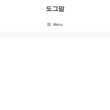
Skip
도그맘
to
content
Menu