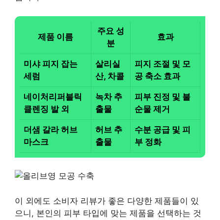
주요 성
제품 이름
효과
분
미샤 피지 잡는
살리실
피지 조절 및 모
세럼
산, 차콜
공 축소 효과
네이처리퍼블릭
녹차 추
피부 진정 및 불
클렌징 발 외
출물
순물 제거
더샘 갈라 허브
허브 추
수분 공급 및 피
마스크
출물
부 정화
이 외에도 소비자 리뷰가 좋은 다양한 제품들이 있
으니, 본인의 피부 타입에 맞는 제품을 선택하는 것