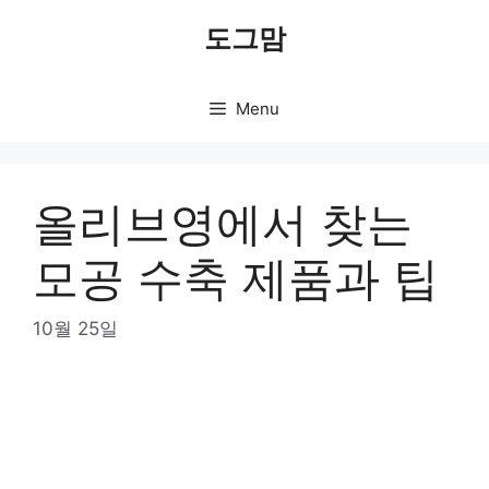
Skip
도그맘
to
content
Menu
올리브영에서 찾는
모공 수축 제품과 팁
10월 25일