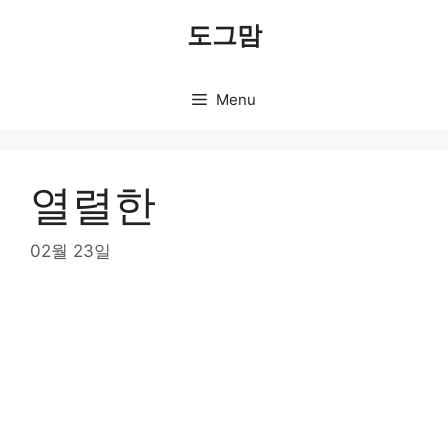
Skip
도그맘
to
content
Menu
열렬한
02월 23일