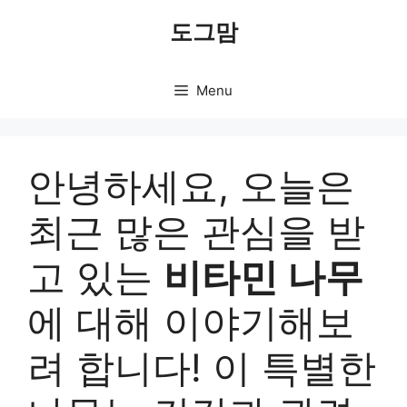
Skip
도그맘
to
content
Menu
안녕하세요, 오늘은
최근 많은 관심을 받
고 있는
비타민 나무
에 대해 이야기해보
려 합니다! 이 특별한