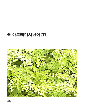
◈ 아르테미시닌이란?
쑥