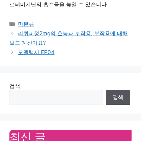
르테미시닌의 흡수율을 높일 수 있습니다.
Categories
미분류
리퀴피정2mg의 효능과 부작용, 부작용에 대해
알고 계신가요?
모델택시 EP04
검색
검색
최신 글