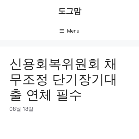
Skip
도그맘
to
content
Menu
신용회복위원회 채
무조정 단기장기대
출 연체 필수
08월 18일