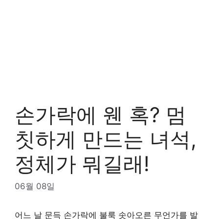
손가락에 웬 혹? 멈
칫하게 만드는 녀석,
정체가 뭐길래!
06월 08일
어느 날 문득 손가락에 불룩 솟아오른 무언가를 발