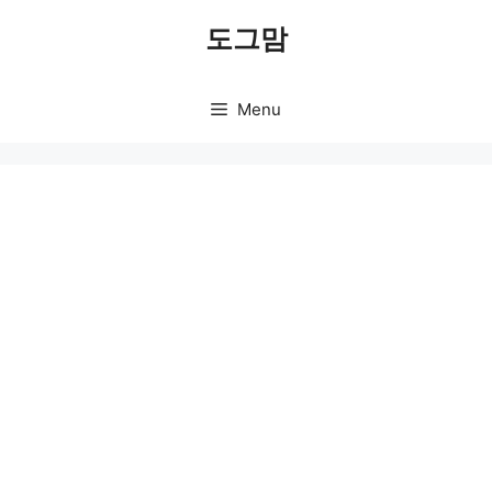
Skip
도그맘
to
content
Menu