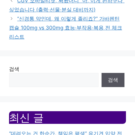
CGV 모바일티켓, 써봤더니 “아, 이게 편하구나”
싶었습니다 (출력·선물·분실 대비까지)
“신경통 약인데, 왜 이렇게 졸리죠?” 가바펜틴
캡슐 100mg vs 300mg 효능·부작용·복용 전 체크
리스트
검색
검색
최신 글
“데려오는 건 한순간, 책임은 평생” 유기견 입양 전