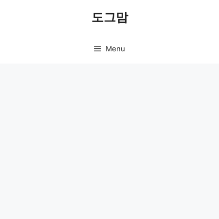
Skip
도그맘
to
content
Menu