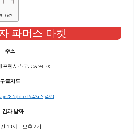
있나요?
자 파머스 마켓
주소
프란시스코, CA 94105
구글지도
/maps/87qfdokPx4ZcYp499
시간과 날짜
 10시 – 오후 2시