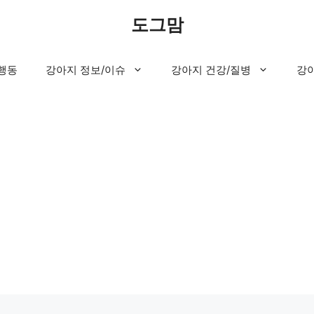
도그맘
행동
강아지 정보/이슈
강아지 건강/질병
강