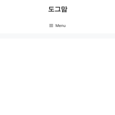
Skip
도그맘
to
content
Menu