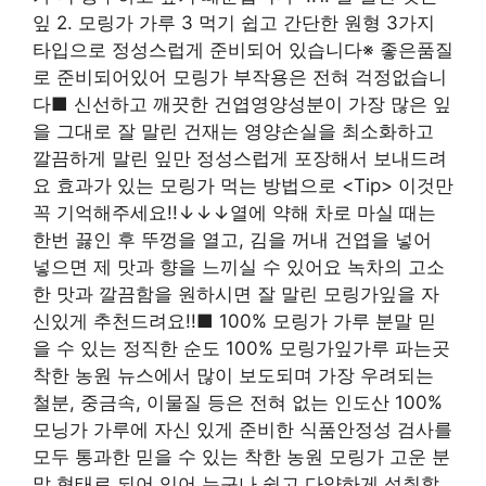
잎 2. 모링가 가루 3 먹기 쉽고 간단한 원형 3가지
타입으로 정성스럽게 준비되어 있습니다※ 좋은품질
로 준비되어있어 모링가 부작용은 전혀 걱정없습니
다■ 신선하고 깨끗한 건엽영양성분이 가장 많은 잎
을 그대로 잘 말린 건재는 영양손실을 최소화하고
깔끔하게 말린 잎만 정성스럽게 포장해서 보내드려
요 효과가 있는 모링가 먹는 방법으로 <Tip> 이것만
꼭 기억해주세요!!↓↓↓열에 약해 차로 마실 때는
한번 끓인 후 뚜껑을 열고, 김을 꺼내 건엽을 넣어
넣으면 제 맛과 향을 느끼실 수 있어요 녹차의 고소
한 맛과 깔끔함을 원하시면 잘 말린 모링가잎을 자
신있게 추천드려요!!■ 100% 모링가 가루 분말 믿
을 수 있는 정직한 순도 100% 모링가잎가루 파는곳
착한 농원 뉴스에서 많이 보도되며 가장 우려되는
철분, 중금속, 이물질 등은 전혀 없는 인도산 100%
모닝가 가루에 자신 있게 준비한 식품안정성 검사를
모두 통과한 믿을 수 있는 착한 농원 모링가 고운 분
말 형태로 되어 있어 누구나 쉽고 다양하게 섭취할