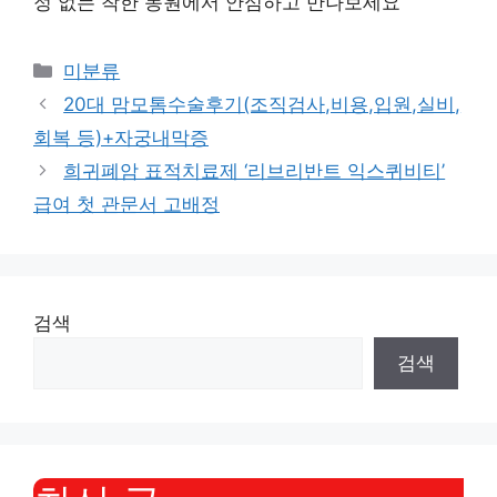
정 없는 착한 농원에서 안심하고 만나보세요
Categories
미분류
20대 맘모톰수술후기(조직검사,비용,입원,실비,
회복 등)+자궁내막증
희귀폐암 표적치료제 ‘리브리반트 익스퀴비티’
급여 첫 관문서 고배정
검색
검색