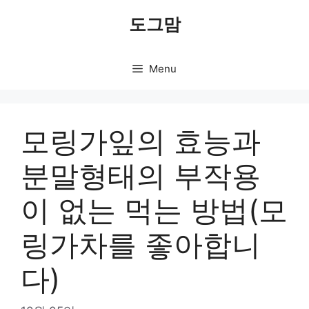
Skip
도그맘
to
content
Menu
모링가잎의 효능과
분말형태의 부작용
이 없는 먹는 방법(모
링가차를 좋아합니
다)