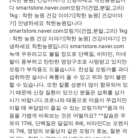
다 smartstore.naver.com모링가(건엽,분말,고리)
1kg : 착한 농원 건강 이야기[착한 농원] 건강이야
기] 안녕하세요 착한농원입니다
smartstore.naver.com모링가(건엽,분말,고리) 1kg
: 착한 농원 건강 이야기[착한 농원] 건강이야기] 안
녕하세요 착한농원입니다 smartstore.naver.com
녹색 우유라고도 불릴 정도로 단백질, 비타민, 미네
랄이 풍부하고 탄탄한 영양구조로 사랑받고 있지만
모링가 부작용도 드물습니다. 찬성질 모링가를 과다
섭취하면 설사나 복통이 올 수 있고 위와 장이 불편
할 수 있습니다. 또한 칼륨 성분이 많이 함유되어 있
기 때문에 신장 질환이 있으신 분들은 섭취를 삼가
시기 바랍니다.코로나와 태풍으로 마음이 무겁지만
이럴 때 부담없이 즐길 수 있는 모링가챠^^몸과 마
음을 가볍게 비워보는 것은 어떨까요? ^^칼슘은 우
유의 17배, 단백질은 달걀의 4배, 비타민C는 오렌지
의 7배, 영양의 보물상자 같은 모링가 효능, 철분 걱