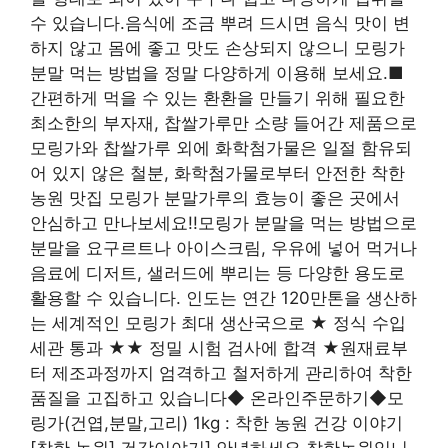
수 있습니다.음식에 조금 뿌려 드시면 음식 맛이 변
하지 않고 몸에 좋고 맛도 손상되지 않으니 모링가
분말 먹는 방법을 정말 다양하게 이용해 보세요.■
간편하게 먹을 수 있는 환환을 만들기 위해 필요한
최소한의 부자재, 찹쌀가루만 소량 들어간 제품으로
모링가와 찹쌀가루 외에 화학첨가물은 일절 함유되
어 있지 않은 철분, 화학첨가물로부터 안전한 착한
농원 맛집 모링가 분말가루의 효능이 좋은 곳에서
안심하고 만나보세요!!모링가 분말을 먹는 방법으로
분말을 요구르트나 아이스크림, 우유에 넣어 먹거나
음료에 디저트, 샐러드에 뿌리는 등 다양한 용도로
활용할 수 있습니다. 인도는 연간 120만톤을 생산하
는 세계적인 모링가 최대 생산국으로 ★ 정식 수입
세관 통과 ★★ 정밀 시험 검사에 합격 ★원재료부
터 제조과정까지 엄격하고 철저하게 관리하여 착한
품질을 고집하고 있습니다◆ 온라인주문하기◆모
링가(건엽,분말,고리) 1kg : 착한 농원 건강 이야기
[착한 농원] 건강이야기] 안녕하세요 착한농원입니