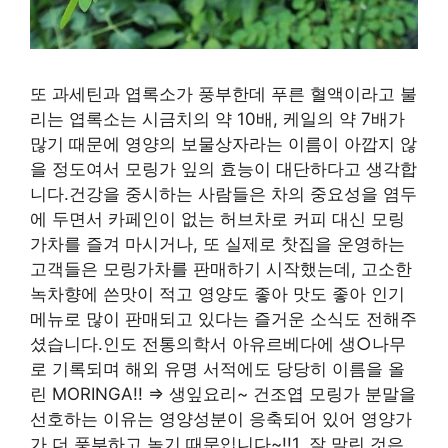
또 과세틴과 엽록소가 풍부한데 푸른 혈액이라고 불
리는 엽록소는 시금치의 약 10배, 케일의 약 7배가
많기 때문에 영양의 보물상자라는 이름이 아깝지 않
을 정도여서 모링가 잎의 효능이 대단하다고 생각합
니다.건강을 중시하는 사람들은 차의 중요성을 염두
에 두면서 카페인이 없는 허브차로 커피 대신 모링
가차를 즐겨 마시거나, 또 실제로 찻집을 운영하는
고객들은 모링가차를 판매하기 시작했는데, 고소한
녹차향에 쓴맛이 적고 영양도 좋아 맛도 좋아 인기
메뉴로 많이 판매되고 있다는 즐거운 소식도 전해주
셨습니다.인도 전통의학서 아유르베다에 생○나무
로 기록되며 해외 유명 서적에도 당당히 이름을 올
린 MORINGA!! ⇒ 생잎요리~ 건조엽 모링가 분말을
선호하는 이유는 영양성분이 응축되어 있어 영양가
가 더 풍부하고 높기 때문입니다~!!1. 잘 말린 것은