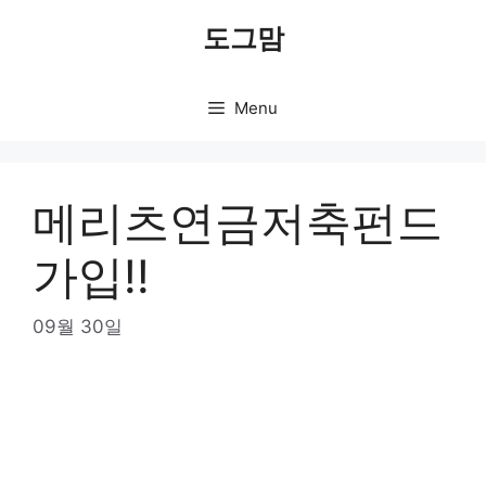
Skip
도그맘
to
content
Menu
메리츠연금저축펀드
가입!!
09월 30일