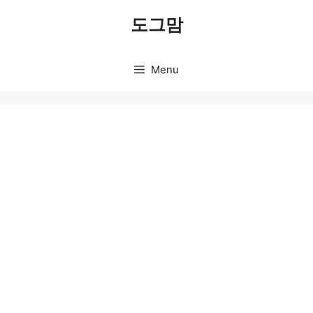
Skip
도그맘
to
content
Menu