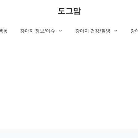
도그맘
행동
강아지 정보/이슈
강아지 건강/질병
강