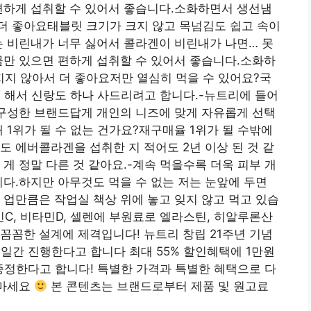
편하게 섭취할 수 있어서 좋습니다.소화하면서 생선냄
더 좋아요태블릿 크기가 크지 않고 목넘김도 쉽고 속이
는 비린내가 너무 싫어서 콜라겐이 비린내가 나면… 못
물만 있으면 편하게 섭취할 수 있어서 좋습니다.소화하
지 않아서 더 좋아요저만 열심히 먹을 수 있어요?국
고 해서 신랑도 하나 사드리려고 합니다.-뉴트리에 들어
 구성한 브랜드답게 개인의 니즈에 맞게 자유롭게 선택
 1위가 될 수 없는 건가요?재구매율 1위가 될 수밖에
도 에버콜라겐을 섭취한 지 적어도 2년 이상 된 것 같
게 정말 다른 것 같아요.-계속 먹을수록 더욱 피부 개
니다.하지만 아무것도 먹을 수 없는 저는 눈앞에 두면
 업만큼은 작업실 책상 위에 놓고 잊지 않고 먹고 있습
C, 비타민D, 셀렌에 부원료로 엘라스틴, 히알루론산
꼼꼼한 설계에 제격입니다! 뉴트리 창립 21주년 기념
3일간 진행한다고 합니다 최대 55% 할인혜택에 1만원
 증정한다고 합니다! 특별한 가격과 특별한 혜택으로 다
 마세요
본 콘텐츠는 브랜드로부터 제품 및 원고료