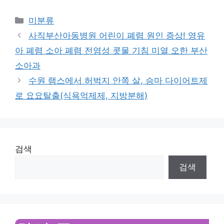
Categories
미분류
사직부산아동병원 어린이 폐렴 원인 증상! 영유
아 폐렴 소아 폐렴 전염성 콧물 기침 미열 오한 부산
소아과
수원 램스에서 허벅지 안쪽 살, 승마 다이어트제
로 요요탈출(식욕억제제, 지방분해)
검색
검색