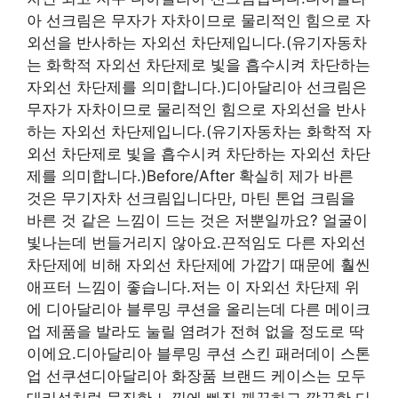
아 선크림은 무자가 자차이므로 물리적인 힘으로 자
외선을 반사하는 자외선 차단제입니다.(유기자동차
는 화학적 자외선 차단제로 빛을 흡수시켜 차단하는
자외선 차단제를 의미합니다.)디아달리아 선크림은
무자가 자차이므로 물리적인 힘으로 자외선을 반사
하는 자외선 차단제입니다.(유기자동차는 화학적 자
외선 차단제로 빛을 흡수시켜 차단하는 자외선 차단
제를 의미합니다.)Before/After 확실히 제가 바른
것은 무기자차 선크림입니다만, 마틴 톤업 크림을
바른 것 같은 느낌이 드는 것은 저뿐일까요? 얼굴이
빛나는데 번들거리지 않아요.끈적임도 다른 자외선
차단제에 비해 자외선 차단제에 가깝기 때문에 훨씬
애프터 느낌이 좋습니다.저는 이 자외선 차단제 위
에 디아달리아 블루밍 쿠션을 올리는데 다른 메이크
업 제품을 발라도 눌릴 염려가 전혀 없을 정도로 딱
이에요.디아달리아 블루밍 쿠션 스킨 패러데이 스톤
업 선쿠션디아달리아 화장품 브랜드 케이스는 모두
대리석처럼 묵직한 느낌에 빠진 깨끗하고 깔끔한 디