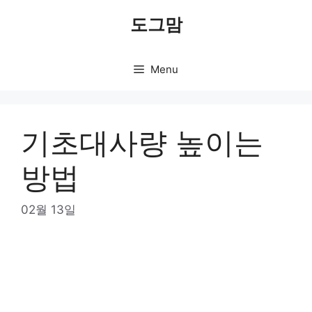
Skip
도그맘
to
content
Menu
기초대사량 높이는
방법
02월 13일