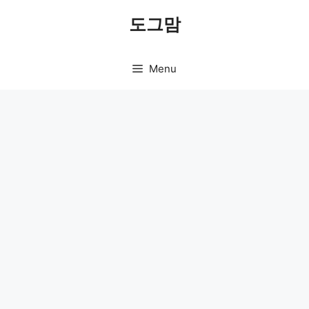
Skip
도그맘
to
content
Menu