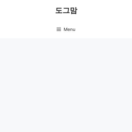
Skip
도그맘
to
content
Menu