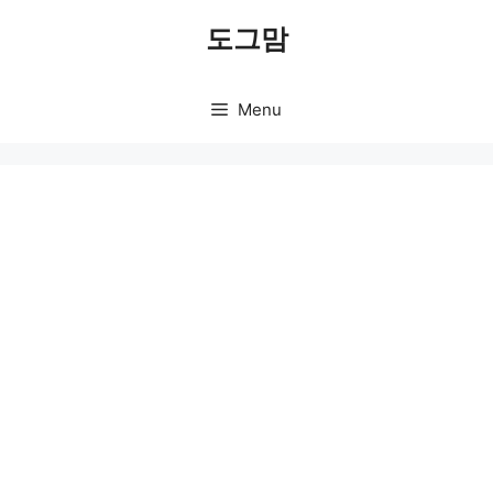
Skip
도그맘
to
content
Menu