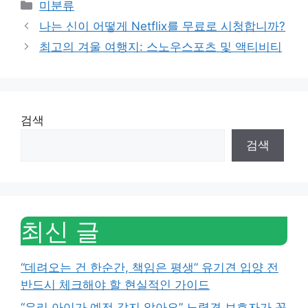
Categories
미분류
나는 신이 어떻게 Netflix를 무료로 시청합니까?
최고의 겨울 여행지: 스노우스포츠 및 액티비티
검색
검색
최신 글
“데려오는 건 한순간, 책임은 평생” 유기견 입양 전
반드시 체크해야 할 현실적인 가이드
“우리 아이가 예전 같지 않아요” 노령견 보호자가 꼭